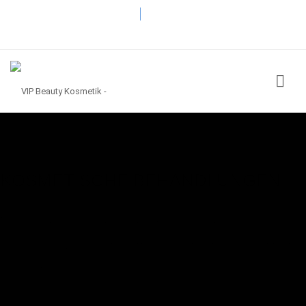
Telefon:
05241 - 232 90 84
Email:
info@vipbeauty-akademie.de
KOSMETISCHE BEHANDLUNGEN
Nach unseren kosmetischen Behandlungen werden Sie
sich wie ein VIP fühlen. Gerne beraten wir Sie ausführlich
über Ihre Wunschbehandlung.